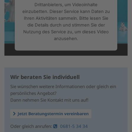
Drittanbieters, um Videoinhalte
einzubetten. Dieser Service kann Daten zu
Ihren Aktivitäten sammeln. Bitte lesen Sie
die Details durch und stimmen Sie der
Nutzung des Service zu, um dieses Video
anzusehen.
Mehr Informationen
Akzeptieren
Wir beraten Sie individuell
powered by
Usercentrics Consent
Sie wünschen weitere Informationen oder gleich ein
Management Platform
&
eRecht24
persönliches Angebot?
Dann nehmen Sie Kontakt mit uns auf!
Jetzt Beratungstermin vereinbaren
Oder gleich anrufen:
0681-5 34 34