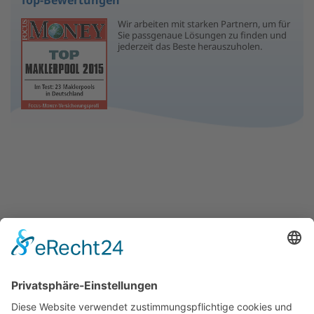
Wir arbeiten mit starken Partnern, um für
Sie passgenaue Lösungen zu finden und
jederzeit das Beste herauszuholen.
Saarbrücker Versicherungsmakler SVM e.K.
Dipl.Kfm.Stephan Diehl
Saargemünder Straße 159
66119 Saarbrücken