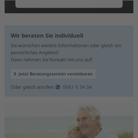
Mehr Informationen
Akzeptieren
Wir beraten Sie individuell
powered by
Usercentrics Consent
Sie wünschen weitere Informationen oder gleich ein
Management Platform
&
eRecht24
persönliches Angebot?
Dann nehmen Sie Kontakt mit uns auf!
Jetzt Beratungstermin vereinbaren
Oder gleich anrufen:
0681-5 34 34