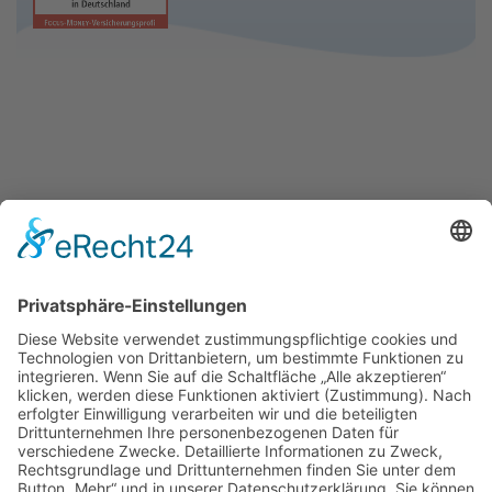
Saarbrücker Versicherungsmakler SVM e.K.
Dipl.Kfm.Stephan Diehl
Saargemünder Straße 159
66119 Saarbrücken
St. Arnual (Am Markt)
0681-5 34 34
info@svmsaar.de
0681-5 51 56